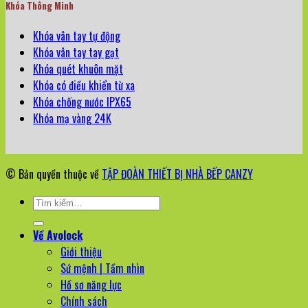
Khóa Thông Minh
Khóa vân tay tự động
Khóa vân tay tay gạt
Khóa quét khuôn mặt
Khóa có điều khiển từ xa
Khóa chống nước IPX65
Khóa mạ vàng 24K
© Bản quyền thuộc về
TẬP ĐOÀN THIẾT BỊ NHÀ BẾP CANZY
Tìm
kiếm:
Về Avolock
Giới thiệu
Sứ mệnh | Tầm nhìn
Hồ sơ năng lực
Chính sách