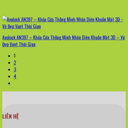
Avolock AN397 – Khóa Cửa Thông Minh Nhận Diện Khuôn Mặt 3D – Vẻ
Đẹp Vượt Thời Gian
1
2
3
4
LIÊN HỆ