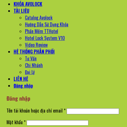
KHÓA AVOLOCK
TÀI LIỆU
Catalog Avolock
Hướng Dẫn Sử Dụng Khóa
Phần Mềm TTHotel
Hotel Lock System V10
Video Review
HỆ THỐNG PHÂN PHỐI
Tư Vấn
Chi Nhánh
Đại Lý
LIÊN HỆ
Đăng nhập
Đăng nhập
Bắt
Tên tài khoản hoặc địa chỉ email
*
buộc
Bắt
Mật khẩu
*