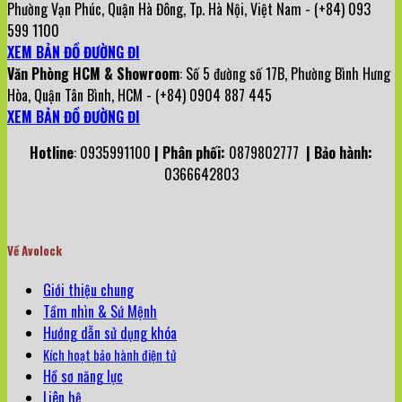
Phường Vạn Phúc, Quận Hà Đông, Tp. Hà Nội, Việt Nam - (+84) 093
599 1100
XEM BẢN ĐỒ ĐƯỜNG ĐI
Văn Phòng HCM & Showroom
: Số 5 đường số 17B, Phường Bình Hưng
Hòa, Quận Tân Bình, HCM - (+84) 0904 887 445
XEM BẢN ĐỒ ĐƯỜNG ĐI
Hotline
: 0935991100
| Phân phối:
0879802777
| Bảo hành:
0366642803
Về Avolock
Giới thiệu chung
Tầm nhìn & Sứ Mệnh
Hướng dẫn sử dụng khóa
Kích hoạt bảo hành điện tử
Hồ sơ năng lực
Liên hệ