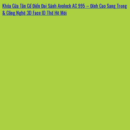
Khóa Cửa Tân Cổ Điển Đại Sảnh Avolock AC 995 – Đỉnh Cao Sang Trọng
& Công Nghệ 3D Face ID Thế Hệ Mới