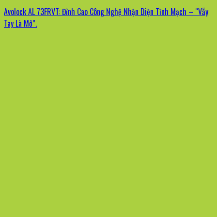
Avolock AL 73FRVT: Đỉnh Cao Công Nghệ Nhận Diện Tĩnh Mạch – “Vẫy
Tay Là Mở”.