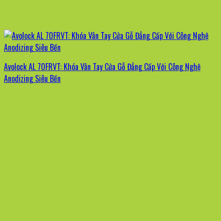
Avolock AL 70FRVT: Khóa Vân Tay Cửa Gỗ Đẳng Cấp Với Công Nghệ
Anodizing Siêu Bền