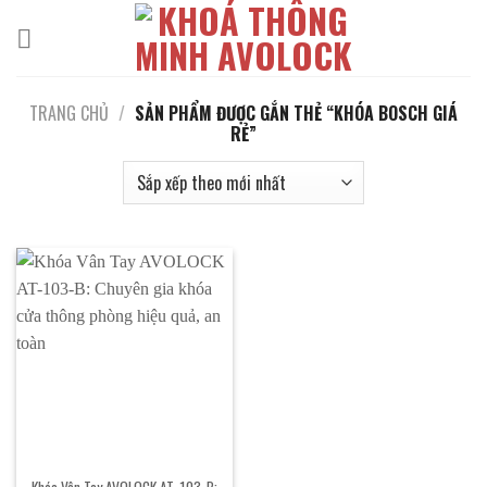
Bỏ
qua
nội
dung
TRANG CHỦ
/
SẢN PHẨM ĐƯỢC GẮN THẺ “KHÓA BOSCH GIÁ
RẺ”
Khóa Vân Tay AVOLOCK AT-103-B: