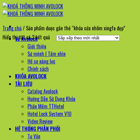
Bỏ
qua
nội
Trang chủ
/
Sản phẩm được gắn thẻ “khóa cửa nhôm xingfa đẹp”
dung
Đã
Hiển thị tất cả 2 kết quả
Về Avolock
sắp
Giới thiệu
xếp
Sứ mệnh | Tầm nhìn
theo
Hồ sơ năng lực
mới
Chính sách
nhất
KHÓA AVOLOCK
TÀI LIỆU
Catalog Avolock
Hướng Dẫn Sử Dụng Khóa
Phần Mềm TTHotel
Hotel Lock System V10
Video Review
HỆ THỐNG PHÂN PHỐI
Tư Vấn