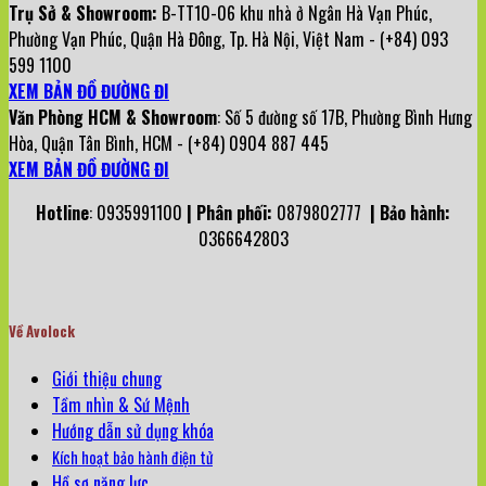
Trụ Sở & Showroom:
B-TT10-06 khu nhà ở Ngân Hà Vạn Phúc,
Phường Vạn Phúc, Quận Hà Đông, Tp. Hà Nội, Việt Nam - (+84) 093
599 1100
XEM BẢN ĐỒ ĐƯỜNG ĐI
Văn Phòng HCM & Showroom
: Số 5 đường số 17B, Phường Bình Hưng
Hòa, Quận Tân Bình, HCM - (+84) 0904 887 445
XEM BẢN ĐỒ ĐƯỜNG ĐI
Hotline
: 0935991100
| Phân phối:
0879802777
| Bảo hành:
0366642803
Về Avolock
Giới thiệu chung
Tầm nhìn & Sứ Mệnh
Hướng dẫn sử dụng khóa
Kích hoạt bảo hành điện tử
Hồ sơ năng lực