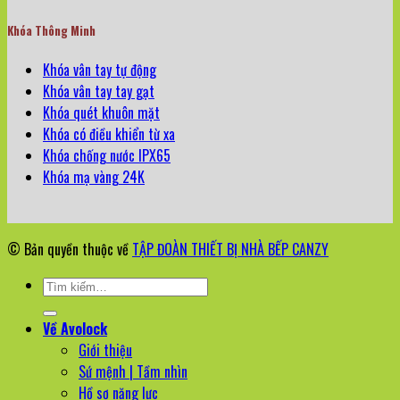
Khóa Thông Minh
Khóa vân tay tự động
Khóa vân tay tay gạt
Khóa quét khuôn mặt
Khóa có điều khiển từ xa
Khóa chống nước IPX65
Khóa mạ vàng 24K
© Bản quyền thuộc về
TẬP ĐOÀN THIẾT BỊ NHÀ BẾP CANZY
Tìm
kiếm:
Về Avolock
Giới thiệu
Sứ mệnh | Tầm nhìn
Hồ sơ năng lực