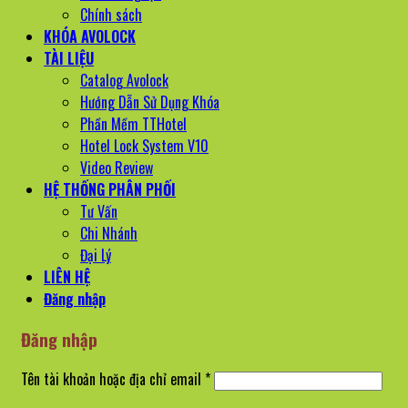
Chính sách
KHÓA AVOLOCK
TÀI LIỆU
Catalog Avolock
Hướng Dẫn Sử Dụng Khóa
Phần Mềm TTHotel
Hotel Lock System V10
Video Review
HỆ THỐNG PHÂN PHỐI
Tư Vấn
Chi Nhánh
Đại Lý
LIÊN HỆ
Đăng nhập
Đăng nhập
Bắt
Tên tài khoản hoặc địa chỉ email
*
buộc