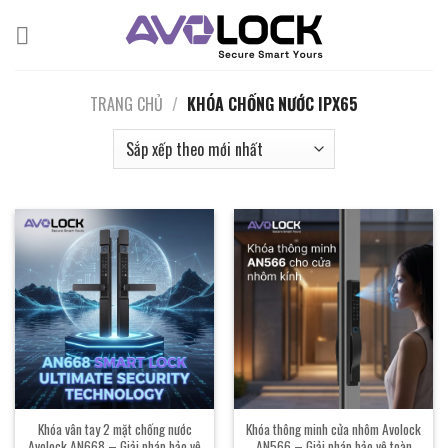
Bỏ
qua
nội
dung
TRANG CHỦ
/
KHÓA CHỐNG NƯỚC IPX65
Khóa vân tay 2 mặt chống nước
Khóa thông minh cửa nhôm Avolock
Avolock AN668 – Giải pháp bảo vệ
AN566 – Giải pháp bảo vệ toàn