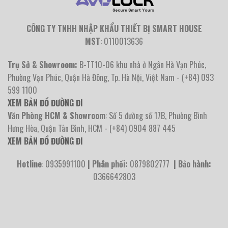
CÔNG TY TNHH NHẬP KHẨU THIẾT BỊ SMART HOUSE
MST
: 0110013636
Trụ Sở & Showroom:
B-TT10-06 khu nhà ở Ngân Hà Vạn Phúc,
Phường Vạn Phúc, Quận Hà Đông, Tp. Hà Nội, Việt Nam - (+84) 093
599 1100
XEM BẢN ĐỒ ĐƯỜNG ĐI
Văn Phòng HCM & Showroom
: Số 5 đường số 17B, Phường Bình
Hưng Hòa, Quận Tân Bình, HCM - (+84) 0904 887 445
XEM BẢN ĐỒ ĐƯỜNG ĐI
Hotline
: 0935991100
| Phân phối:
0879802777
| Bảo hành:
0366642803