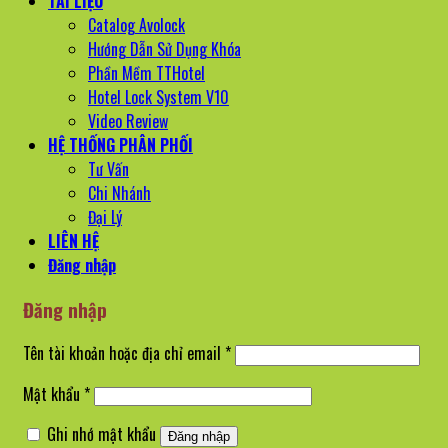
TÀI LIỆU
Catalog Avolock
Hướng Dẫn Sử Dụng Khóa
Phần Mềm TTHotel
Hotel Lock System V10
Video Review
HỆ THỐNG PHÂN PHỐI
Tư Vấn
Chi Nhánh
Đại Lý
LIÊN HỆ
Đăng nhập
Đăng nhập
Bắt
Tên tài khoản hoặc địa chỉ email
*
buộc
Bắt
Mật khẩu
*
buộc
Ghi nhớ mật khẩu
Đăng nhập