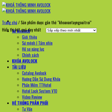
Bỏ
qua
nội
Trang chủ
/
Sản phẩm được gắn thẻ “khoavantayngoaitroi”
dung
Hiển thị kết quả duy nhất
Về Avolock
Giới thiệu
Sứ mệnh | Tầm nhìn
Hồ sơ năng lực
Chính sách
KHÓA AVOLOCK
TÀI LIỆU
Catalog Avolock
Hướng Dẫn Sử Dụng Khóa
Phần Mềm TTHotel
Hotel Lock System V10
Video Review
HỆ THỐNG PHÂN PHỐI
Tư Vấn