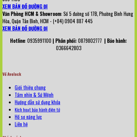
XEM BẢN ĐỒ ĐƯỜNG ĐI
Văn Phòng HCM & Showroom
: Số 5 đường số 17B, Phường Bình Hưng
Hòa, Quận Tân Bình, HCM - (+84) 0904 887 445
XEM BẢN ĐỒ ĐƯỜNG ĐI
Hotline
: 0935991100
| Phân phối:
0879802777
| Bảo hành:
0366642803
Về Avolock
Giới thiệu chung
Tầm nhìn & Sứ Mệnh
Hướng dẫn sử dụng khóa
Kích hoạt bảo hành điện tử
Hồ sơ năng lực
Liên hệ