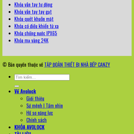
Khóa vân tay tự động
Khóa vân tay tay gạt
Khóa quét khuôn mặt
Khóa có điều khiển từ xa
Khóa chống nước IPX65
Khóa mạ vàng 24K
© Bản quyền thuộc về
TẬP ĐOÀN THIẾT BỊ NHÀ BẾP CANZY
Tìm
kiếm:
Về Avolock
Giới thiệu
Sứ mệnh | Tầm nhìn
Hồ sơ năng lực
Chính sách
KHÓA AVOLOCK