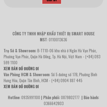
CÔNG TY TNHH NHẬP KHẨU THIẾT BỊ SMART HOUSE
MST
: 0110013636
Trụ Sở & Showroom:
B-TT10-06 khu nhà ở Ngân Hà Vạn Phúc,
Phường Vạn Phúc, Quận Hà Đông, Tp. Hà Nội, Việt Nam - (+84) 093
599 1100
XEM BẢN ĐỒ ĐƯỜNG ĐI
Văn Phòng HCM & Showroom
: Số 5 đường số 17B, Phường Bình
Hưng Hòa, Quận Tân Bình, HCM - (+84) 0904 887 445
XEM BẢN ĐỒ ĐƯỜNG ĐI
Hotline
: 0935991100
| Phân phối:
0879802777
| Bảo hành:
0366642803