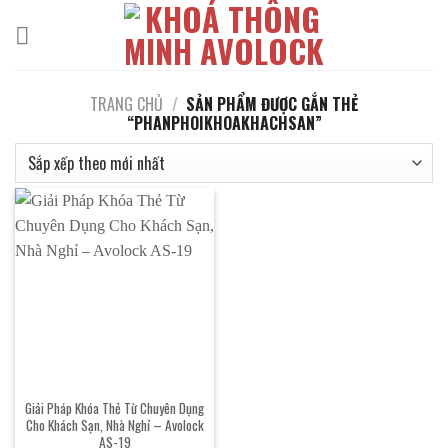
Bỏ
qua
nội
dung
TRANG CHỦ
/
SẢN PHẨM ĐƯỢC GẮN THẺ
“PHANPHOIKHOAKHACHSAN”
Giải Pháp Khóa Thẻ Từ Chuyên Dụng
Cho Khách Sạn, Nhà Nghỉ – Avolock
AS-19