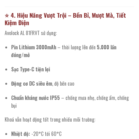
⭐
4. Hiệu Năng Vượt Trội – Bền Bỉ, Mượt Mà, Tiết
Kiệm Điện
Avolock AL 81FRVT sử dụng:
Pin Lithium 3000mAh
– thời lượng lên đến
5.000 lần
đóng/mở
Sạc Type-C tiện lợi
Động cơ DC siêu êm
, độ bền cao
Chuẩn kháng nước IP55
– chống mưa nhẹ, chống ẩm, chống
bụi
Khoá vẫn hoạt động tốt trong nhiều môi trường:
Nhiệt độ:
-20°C tới 60°C