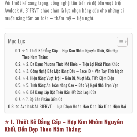
Với thiết kế sang trọng, công nghệ tân tiến và độ bền vượt trội,
Avolock AL 81FRVT chắc chắn là lựa chọn hàng đầu cho những ai
muốn nâng tầm an toàn – thẩm mỹ – tiện nghi.
Mục Lục
⭐ 1. Thiết Kế Đẳng Cấp – Hợp Kim Nhôm Nguyên Khối, Bền Đẹp
Theo Năm Tháng
⭐ 2. Đa Dạng Phương Thức Mở Khóa – Tiện Lợi Nhất Phân Khúc
⭐ 3. Công Nghệ Bảo Mật Hàng Đầu – Face ID + Vân Tay Tĩnh Mạch
⭐ 4. Hiệu Năng Vượt Trội – Bền Bỉ, Mượt Mà, Tiết Kiệm Điện
⭐ 5. Tính Năng An Toàn Nâng Cao – Bảo Vệ Ngôi Nhà Trọn Vẹn
⭐ 6. Dễ Dàng Lắp Đặt Trên Hầu Hết Các Loại Cửa
⭐ 7. Bộ Sản Phẩm Gồm Có
🎯 Avolock AL 81FRVT – Lựa Chọn Hoàn Hảo Cho Gia Đình Hiện Đại
⭐
1. Thiết Kế Đẳng Cấp – Hợp Kim Nhôm Nguyên
Khối, Bền Đẹp Theo Năm Tháng