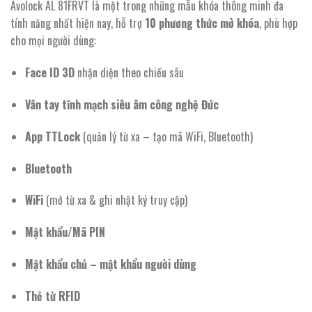
Avolock AL 81FRVT là một trong những mẫu khóa thông minh đa
tính năng nhất hiện nay, hỗ trợ
10 phương thức mở khóa
, phù hợp
cho mọi người dùng:
Face ID 3D
nhận diện theo chiều sâu
Vân tay tĩnh mạch siêu âm công nghệ Đức
App TTLock
(quản lý từ xa – tạo mã WiFi, Bluetooth)
Bluetooth
WiFi
(mở từ xa & ghi nhật ký truy cập)
Mật khẩu/Mã PIN
Mật khẩu chủ – mật khẩu người dùng
Thẻ từ RFID