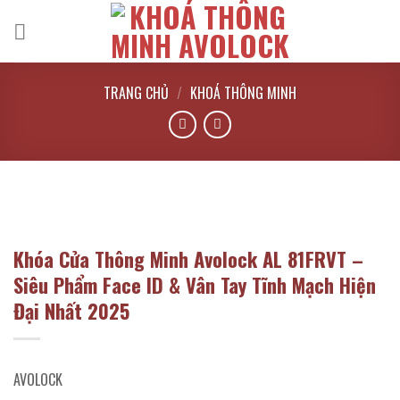
Bỏ
qua
nội
dung
TRANG CHỦ
/
KHOÁ THÔNG MINH
Khóa Cửa Thông Minh Avolock AL 81FRVT –
Siêu Phẩm Face ID & Vân Tay Tĩnh Mạch Hiện
Đại Nhất 2025
AVOLOCK