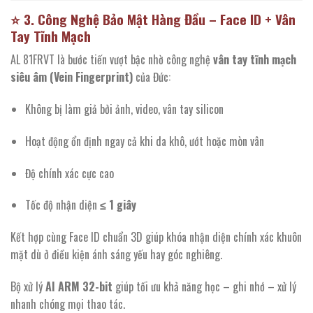
⭐
3. Công Nghệ Bảo Mật Hàng Đầu – Face ID + Vân
Tay Tĩnh Mạch
AL 81FRVT là bước tiến vượt bậc nhờ công nghệ
vân tay tĩnh mạch
siêu âm (Vein Fingerprint)
của Đức:
Không bị làm giả bởi ảnh, video, vân tay silicon
Hoạt động ổn định ngay cả khi da khô, ướt hoặc mòn vân
Độ chính xác cực cao
Tốc độ nhận diện
≤ 1 giây
Kết hợp cùng Face ID chuẩn 3D giúp khóa nhận diện chính xác khuôn
mặt dù ở điều kiện ánh sáng yếu hay góc nghiêng.
Bộ xử lý
AI ARM 32-bit
giúp tối ưu khả năng học – ghi nhớ – xử lý
nhanh chóng mọi thao tác.