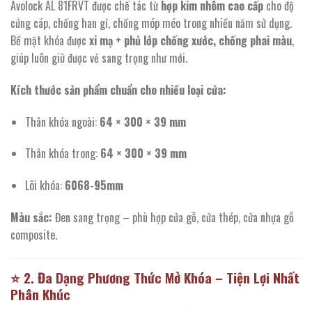
Avolock AL 81FRVT được chế tác từ
hợp kim nhôm cao cấp
cho độ
cứng cáp, chống han gỉ, chống móp méo trong nhiều năm sử dụng.
Bề mặt khóa được
xi mạ + phủ lớp chống xước, chống phai màu
,
giúp luôn giữ được vẻ sang trọng như mới.
Kích thước sản phẩm chuẩn cho nhiều loại cửa:
Thân khóa ngoài:
64 × 300 × 39 mm
Thân khóa trong:
64 × 300 × 39 mm
Lõi khóa:
6068-95mm
Màu sắc:
Đen sang trọng – phù hợp cửa gỗ, cửa thép, cửa nhựa gỗ
composite.
⭐
2. Đa Dạng Phương Thức Mở Khóa – Tiện Lợi Nhất
Phân Khúc