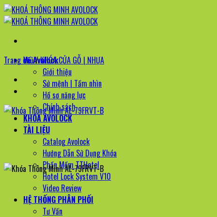
Bỏ
qua
nội
dung
Trang chủ
Về Avolock
/
KHÓA CỬA GỖ | NHỰA
Giới thiệu
Sứ mệnh | Tầm nhìn
Hồ sơ năng lực
Chính sách
KHÓA AVOLOCK
TÀI LIỆU
Catalog Avolock
Hướng Dẫn Sử Dụng Khóa
Phần Mềm TTHotel
Hotel Lock System V10
Video Review
HỆ THỐNG PHÂN PHỐI
Tư Vấn