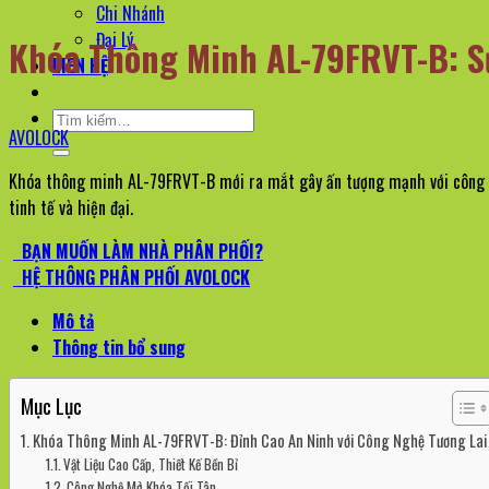
Chi Nhánh
Đại Lý
Khóa Thông Minh AL-79FRVT-B: S
LIÊN HỆ
Tìm
AVOLOCK
kiếm:
Khóa thông minh AL-79FRVT-B mới ra mắt gây ấn tượng mạnh với công ng
tinh tế và hiện đại.
BẠN MUỐN LÀM NHÀ PHÂN PHỐI?
HỆ THÔNG PHÂN PHỐI AVOLOCK
Mô tả
Thông tin bổ sung
Mục Lục
Khóa Thông Minh AL-79FRVT-B: Đỉnh Cao An Ninh với Công Nghệ Tương Lai
Vật Liệu Cao Cấp, Thiết Kế Bền Bỉ
Công Nghệ Mở Khóa Tối Tân