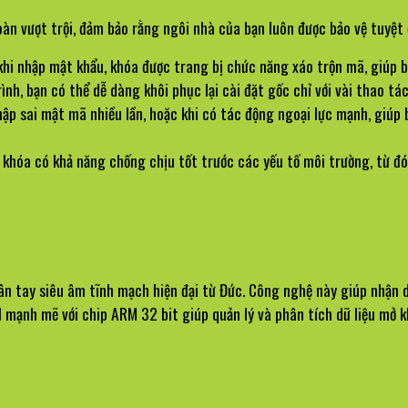
n vượt trội, đảm bảo rằng ngôi nhà của bạn luôn được bảo vệ tuyệt 
 khi nhập mật khẩu, khóa được trang bị chức năng xáo trộn mã, giúp
nh, bạn có thể dễ dàng khôi phục lại cài đặt gốc chỉ với vài thao tác
hập sai mật mã nhiều lần, hoặc khi có tác động ngoại lực mạnh, giúp
 khóa có khả năng chống chịu tốt trước các yếu tố môi trường, từ đó 
ay siêu âm tĩnh mạch hiện đại từ Đức. Công nghệ này giúp nhận diện 
AI mạnh mẽ với chip ARM 32 bit giúp quản lý và phân tích dữ liệu mở