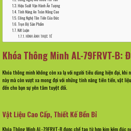
Hiệu Suất Vận Hành Ấn Tượng
Tính Năng An Toàn Nâng Cao
Công Nghệ Tân Tiến Của Đức
Trọn Bộ Sản Phẩm
Kết Luận
HÌNH ẢNH THỰC TẾ
Khóa Thông Minh AL-79FRVT-B: Đ
Khóa thông minh không còn xa lạ với người tiêu dùng hiện đại, khi
này mà còn vượt xa mong đợi với những tính năng tiên tiến, vật liệ
đến cho bạn sự yên tâm tuyệt đối.
Vật Liệu Cao Cấp, Thiết Kế Bền Bỉ
Khóa Thông Minh AL-79FRVT-B được chế tạo từ hợp kim kẽm đúc nguy