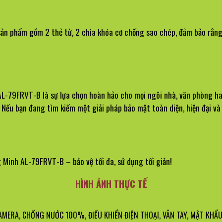
ản phẩm gồm 2 thẻ từ, 2 chìa khóa cơ chống sao chép, đảm bảo rằng
 AL-79FRVT-B là sự lựa chọn hoàn hảo cho mọi ngôi nhà, văn phòng h
 Nếu bạn đang tìm kiếm một giải pháp bảo mật toàn diện, hiện đại v
 Minh AL-79FRVT-B – bảo vệ tối đa, sử dụng tối giản!
HÌNH ẢNH THỰC TẾ
CAMERA, CHỐNG NƯỚC 100%, ĐIỀU KHIỂN ĐIỆN THOẠI, VÂN TAY, MẬT KHẨU