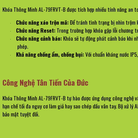
Khóa Thông Minh AL-79FRVT-B được tích hợp nhiều tính năng an toà
Chức năng xáo trộn mã:
 Để tránh tình trạng bị nhìn trộm
·
Chức năng Reset:
 Trong trường hợp khóa gặp lỗi chương trì
·
Chức năng cảnh báo:
 Khóa sẽ tự động phát cảnh báo khi n
·
phép.
Khả năng chống ẩm, chống bụi:
 Với chuẩn kháng nước IP5,
·
Công Nghệ Tân Tiến Của Đức
Khóa Thông Minh AL-79FRVT-B tự hào được ứng dụng công nghệ vân t
hạn chế tối đa nguy cơ làm giả hay sao chép dấu vân tay. Bộ xử lý 
bảo mật tuyệt đối.