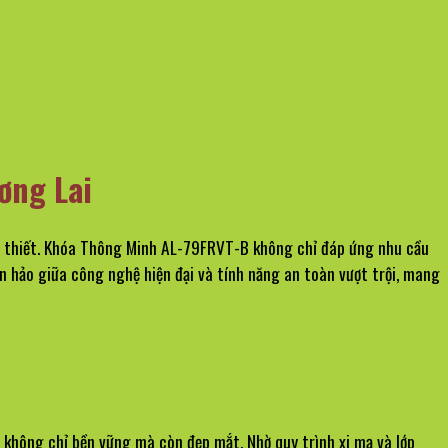
ơng Lai
ấp thiết. Khóa Thông Minh AL-79FRVT-B không chỉ đáp ứng nhu cầu 
n hảo giữa công nghệ hiện đại và tính năng an toàn vượt trội, mang 
hông chỉ bền vững mà còn đẹp mắt. Nhờ quy trình xi mạ và lớp 