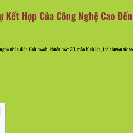
ự Kết Hợp Của Công Nghệ Cao Đến
hệ nhận diện tĩnh mạch, khuôn mặt 3D, màn hình lớn, trò chuyện video v