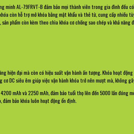
thông minh AL-79FRVT-B đảm bảo mọi thành viên trong gia đình đều 
khóa còn hỗ trợ mở khóa bằng mật khẩu và thẻ từ, cung cấp nhiều tù
, sản phẩm còn kèm theo chìa khóa cơ chống sao chép và khả năng đi
g hiện đại mà còn có hiệu suất vận hành ấn tượng. Khóa hoạt động t
ng cơ DC siêu êm giúp việc vận hành khóa trở nên mượt mà, không gâ
4200 mAh và 2250 mAh, đảm bảo tuổi thọ lên đến 5000 lần đóng mở. K
, đảm bảo khóa luôn hoạt động ổn định.