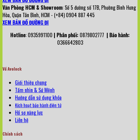
Văn Phòng HCM & Showroom
: Số 5 đường số 17B, Phường Bình Hưng
Hòa, Quận Tân Bình, HCM - (+84) 0904 887 445
XEM BẢN ĐỒ ĐƯỜNG ĐI
Hotline
: 0935991100
| Phân phối:
0879802777
| Bảo hành:
0366642803
Về Avolock
Giới thiệu chung
Tầm nhìn & Sứ Mệnh
Hướng dẫn sử dụng khóa
Kích hoạt bảo hành điện tử
Hồ sơ năng lực
Liên hệ
Chính sách