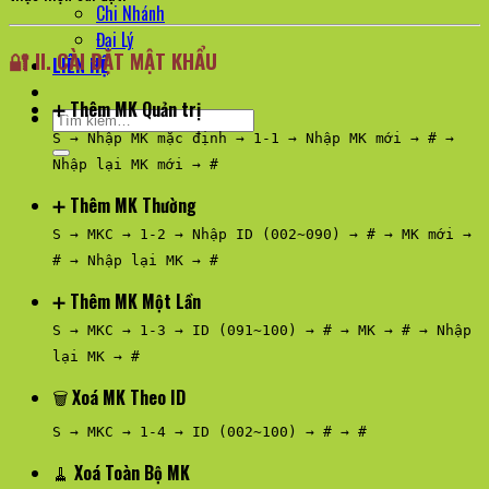
Chi Nhánh
Đại Lý
🔐
II. CÀI ĐẶT MẬT KHẨU
LIÊN HỆ
➕
Thêm MK Quản trị
Tìm
kiếm:
S → Nhập MK mặc định → 1-1 → Nhập MK mới → # →
Nhập lại MK mới → #
➕
Thêm MK Thường
S → MKC → 1-2 → Nhập ID (002~090) → # → MK mới →
# → Nhập lại MK → #
➕
Thêm MK Một Lần
S → MKC → 1-3 → ID (091~100) → # → MK → # → Nhập
lại MK → #
🗑️
Xoá MK Theo ID
S → MKC → 1-4 → ID (002~100) → # → #
🧹
Xoá Toàn Bộ MK