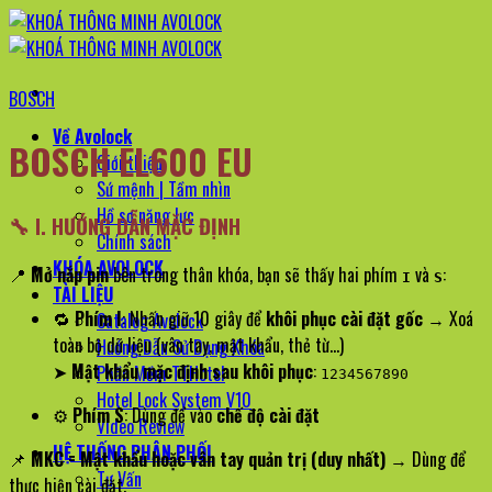
Bỏ
qua
nội
BOSCH
dung
Về Avolock
BOSCH EL600 EU
Giới thiệu
Sứ mệnh | Tầm nhìn
Hồ sơ năng lực
🔧
I. HƯỚNG DẪN MẶC ĐỊNH
Chính sách
KHÓA AVOLOCK
📍
Mở nắp pin
bên trong thân khóa, bạn sẽ thấy hai phím
và
:
I
S
TÀI LIỆU
🔁
Phím I
: Nhấn giữ 10 giây để
khôi phục cài đặt gốc
→ Xoá
Catalog Avolock
toàn bộ dữ liệu (vân tay, mật khẩu, thẻ từ…)
Hướng Dẫn Sử Dụng Khóa
➤
Mật khẩu mặc định sau khôi phục
:
Phần Mềm TTHotel
1234567890
Hotel Lock System V10
⚙️
Phím S
: Dùng để vào
chế độ cài đặt
Video Review
HỆ THỐNG PHÂN PHỐI
📌
MKC = Mật khẩu hoặc vân tay quản trị (duy nhất)
→ Dùng để
Tư Vấn
thực hiện cài đặt.