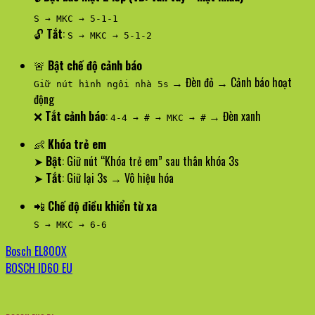
S → MKC → 5-1-1
🔓
Tắt
:
S → MKC → 5-1-2
🚨
Bật chế độ cảnh báo
→ Đèn đỏ → Cảnh báo hoạt
Giữ nút hình ngôi nhà 5s
động
❌
Tắt cảnh báo
:
→ Đèn xanh
4-4 → # → MKC → #
👶
Khóa trẻ em
➤
Bật
: Giữ nút “Khóa trẻ em” sau thân khóa 3s
➤
Tắt
: Giữ lại 3s → Vô hiệu hóa
📲
Chế độ điều khiển từ xa
S → MKC → 6-6
Bosch EL800X
BOSCH ID60 EU