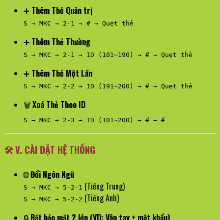
➕
Thêm Thẻ Quản trị
S → MKC → 2-1 → # → Quẹt thẻ
➕
Thêm Thẻ Thường
S → MKC → 2-1 → ID (101~190) → # → Quẹt thẻ
➕
Thêm Thẻ Một Lần
S → MKC → 2-2 → ID (191~200) → # → Quẹt thẻ
🗑️
Xoá Thẻ Theo ID
S → MKC → 2-3 → ID (101~200) → # → #
🛠️
V. CÀI ĐẶT HỆ THỐNG
🌐
Đổi Ngôn Ngữ
(Tiếng Trung)
S → MKC → 5-2-1
(Tiếng Anh)
S → MKC → 5-2-2
🔒
Bật bảo mật 2 lớp (VD: Vân tay + mật khẩu)