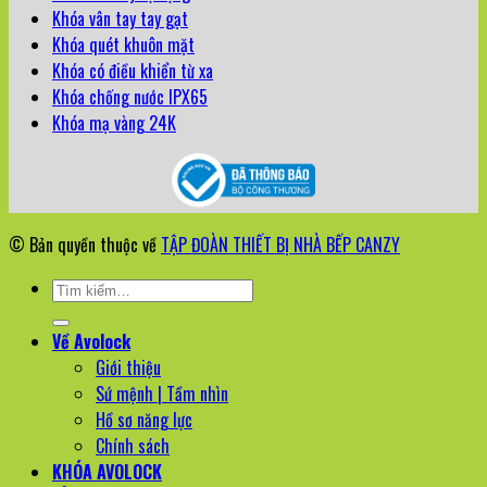
Khóa vân tay tay gạt
Khóa quét khuôn mặt
Khóa có điều khiển từ xa
Khóa chống nước IPX65
Khóa mạ vàng 24K
© Bản quyền thuộc về
TẬP ĐOÀN THIẾT BỊ NHÀ BẾP CANZY
Tìm
kiếm:
Về Avolock
Giới thiệu
Sứ mệnh | Tầm nhìn
Hồ sơ năng lực
Chính sách
KHÓA AVOLOCK