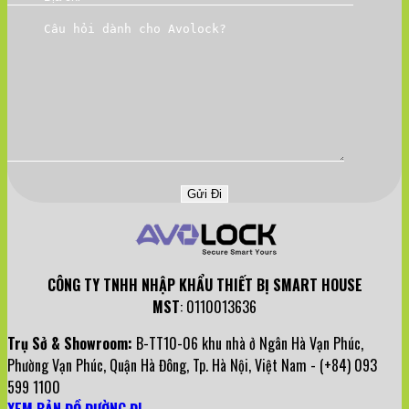
CÔNG TY TNHH NHẬP KHẨU THIẾT BỊ SMART HOUSE
MST
: 0110013636
Trụ Sở & Showroom:
B-TT10-06 khu nhà ở Ngân Hà Vạn Phúc,
Phường Vạn Phúc, Quận Hà Đông, Tp. Hà Nội, Việt Nam - (+84) 093
599 1100
XEM BẢN ĐỒ ĐƯỜNG ĐI