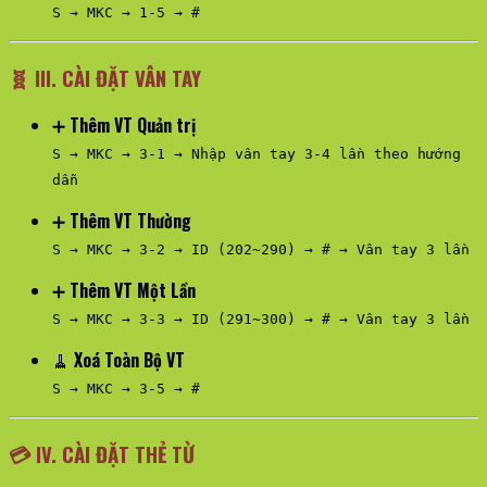
S → MKC → 1-5 → #
🧬
III. CÀI ĐẶT VÂN TAY
➕
Thêm VT Quản trị
S → MKC → 3-1 → Nhập vân tay 3-4 lần theo hướng
dẫn
➕
Thêm VT Thường
S → MKC → 3-2 → ID (202~290) → # → Vân tay 3 lần
➕
Thêm VT Một Lần
S → MKC → 3-3 → ID (291~300) → # → Vân tay 3 lần
🧹
Xoá Toàn Bộ VT
S → MKC → 3-5 → #
💳
IV. CÀI ĐẶT THẺ TỪ