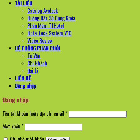
TÀI LIỆU
Catalog Avolock
Hướng Dẫn Sử Dụng Khóa
Phần Mềm TTHotel
Hotel Lock System V10
Video Review
HỆ THỐNG PHÂN PHỐI
Tư Vấn
Chi Nhánh
Đại Lý
LIÊN HỆ
Đăng nhập
Đăng nhập
Bắt
Tên tài khoản hoặc địa chỉ email
*
buộc
Bắt
Mật khẩu
*
buộc
Ghi nhớ mật khẩu
Đăng nhập