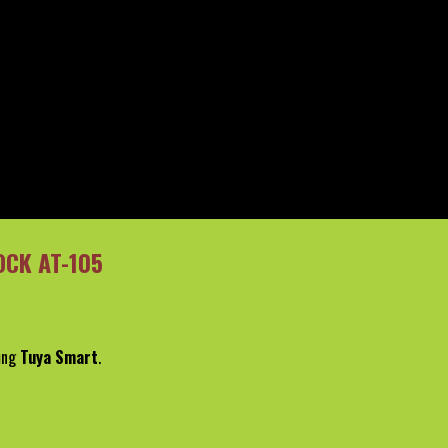
OCK AT-105
dụng
Tuya Smart
.