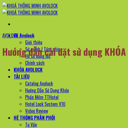
Bỏ
qua
nội
dung
AVOLOCK
Về Avolock
Giới thiệu
Hướng dẫn cài đặt sử dụng KHÓA
Sứ mệnh | Tầm nhìn
Hồ sơ năng lực
Chính sách
KHÓA AVOLOCK
TÀI LIỆU
Catalog Avolock
Hướng Dẫn Sử Dụng Khóa
Phần Mềm TTHotel
Hotel Lock System V10
Video Review
HỆ THỐNG PHÂN PHỐI
Tư Vấn