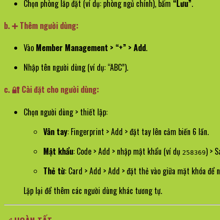
Chọn phòng lắp đặt (ví dụ: phòng ngủ chính), bấm
“Lưu”
.
b. ➕ Thêm người dùng:
Vào
Member Management > “+” > Add
.
Nhập tên người dùng (ví dụ: “ABC”).
c. 🔐 Cài đặt cho người dùng:
Chọn người dùng > thiết lập:
Vân tay
: Fingerprint > Add > đặt tay lên cảm biến 6 lần.
Mật khẩu
: Code > Add > nhập mật khẩu (ví dụ
) > S
258369
Thẻ từ
: Card > Add > Add > đặt thẻ vào giữa mặt khóa để 
Lặp lại để thêm các người dùng khác tương tự.