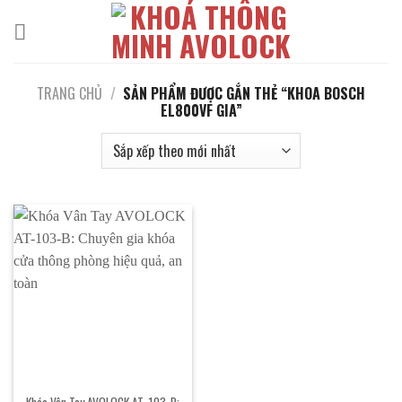
Bỏ
qua
nội
dung
TRANG CHỦ
/
SẢN PHẨM ĐƯỢC GẮN THẺ “KHOA BOSCH
EL800VF GIA”
Khóa Vân Tay AVOLOCK AT-103-B: