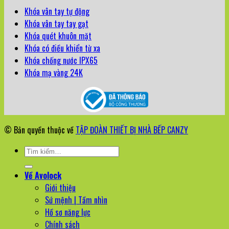
Khóa vân tay tự động
Khóa vân tay tay gạt
Khóa quét khuôn mặt
Khóa có điều khiển từ xa
Khóa chống nước IPX65
Khóa mạ vàng 24K
© Bản quyền thuộc về
TẬP ĐOÀN THIẾT BỊ NHÀ BẾP CANZY
Tìm
kiếm:
Về Avolock
Giới thiệu
Sứ mệnh | Tầm nhìn
Hồ sơ năng lực
Chính sách