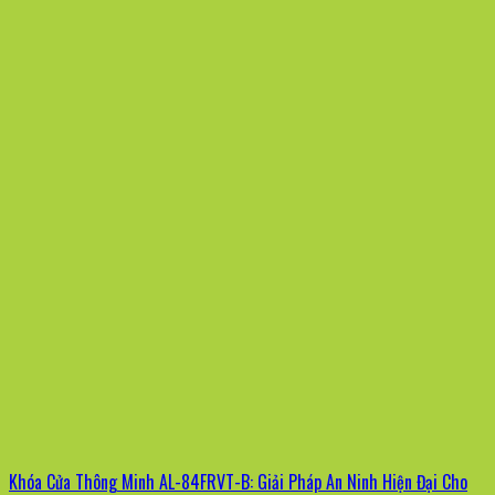
Khóa Cửa Thông Minh AL-84FRVT-B: Giải Pháp An Ninh Hiện Đại Cho