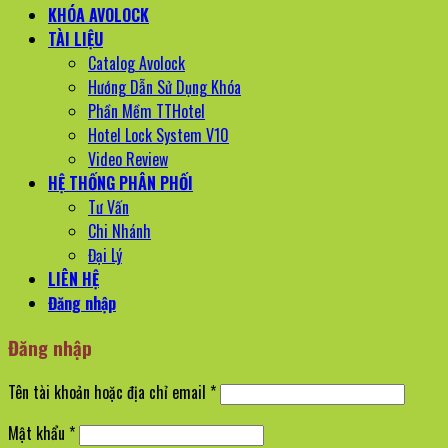
KHÓA AVOLOCK
TÀI LIỆU
Catalog Avolock
Hướng Dẫn Sử Dụng Khóa
Phần Mềm TTHotel
Hotel Lock System V10
Video Review
HỆ THỐNG PHÂN PHỐI
Tư Vấn
Chi Nhánh
Đại Lý
LIÊN HỆ
Đăng nhập
Đăng nhập
Bắt
Tên tài khoản hoặc địa chỉ email
*
buộc
Bắt
Mật khẩu
*