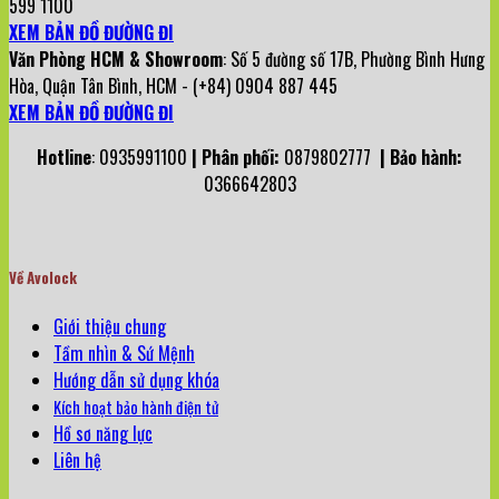
599 1100
XEM BẢN ĐỒ ĐƯỜNG ĐI
Văn Phòng HCM & Showroom
: Số 5 đường số 17B, Phường Bình Hưng
Hòa, Quận Tân Bình, HCM - (+84) 0904 887 445
XEM BẢN ĐỒ ĐƯỜNG ĐI
Hotline
: 0935991100
| Phân phối:
0879802777
| Bảo hành:
0366642803
Về Avolock
Giới thiệu chung
Tầm nhìn & Sứ Mệnh
Hướng dẫn sử dụng khóa
Kích hoạt bảo hành điện tử
Hồ sơ năng lực
Liên hệ