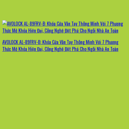
AVOLOCK AL-89FRV-B: Khóa Cửa Vân Tay Thông Minh Với 7 Phương
Thức Mở Khóa Hiện Đại, Công Nghệ Đột Phá Cho Ngôi Nhà An Toàn