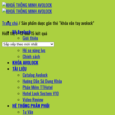
Bỏ
qua
nội
Trang chủ
/
Sản phẩm được gắn thẻ “khóa vân tay avolock”
dung
Về Avolock
Đã
Hiển thị 1–12 của 15 kết quả
Giới thiệu
sắp
Sứ mệnh | Tầm nhìn
xếp
Hồ sơ năng lực
theo
Chính sách
mới
KHÓA AVOLOCK
nhất
TÀI LIỆU
Catalog Avolock
Hướng Dẫn Sử Dụng Khóa
Phần Mềm TTHotel
Hotel Lock System V10
Video Review
HỆ THỐNG PHÂN PHỐI
Tư Vấn