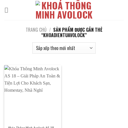
Bỏ
qua
nội
dung
TRANG CHỦ
/
SẢN PHẨM ĐƯỢC GẮN THẺ
“KHOADIENTUAVOLOCK”
Khóa Thông Minh Avolock AS 18 –