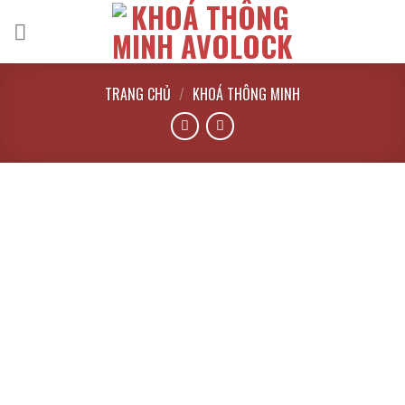
Bỏ
qua
nội
dung
TRANG CHỦ
/
KHOÁ THÔNG MINH