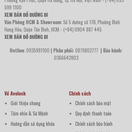
Phường Vạn Phúc, Quận Hà Đông, Tp. Hà Nội, Việt Nam - (+84) 093
599 1100
XEM BẢN ĐỒ ĐƯỜNG ĐI
Văn Phòng HCM & Showroom
: Số 5 đường số 17B, Phường Bình
Hưng Hòa, Quận Tân Bình, HCM - (+84) 0904 887 445
XEM BẢN ĐỒ ĐƯỜNG ĐI
Hotline
: 0935991100
| Phân phối:
0879802777
| Bảo hành:
0366642803
Về Avolock
Chính sách
Giới thiệu chung
Chính sách bảo mật
Tầm nhìn & Sứ Mệnh
Quy định thanh toán
Hướng dẫn sử dụng khóa
Chính sách bảo hành