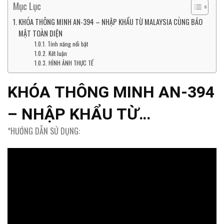
Mục Lục
KHÓA THÔNG MINH AN-394 – NHẬP KHẨU TỪ MALAYSIA CÙNG BẢO
MẬT TOÀN DIỆN
Tính năng nổi bật
Kết luận
HÌNH ẢNH THỰC TẾ
KHÓA THÔNG MINH AN-394
– NHẬP KHẨU TỪ
*HƯỚNG DẪN SỬ DỤNG:
MALAYSIA CÙNG BẢO MẬT
TOÀN DIỆN