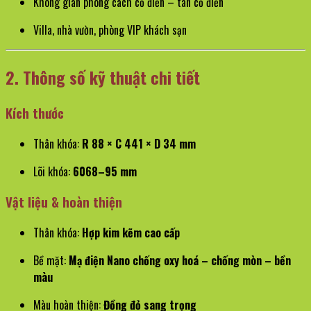
Không gian phong cách cổ điển – tân cổ điển
Villa, nhà vườn, phòng VIP khách sạn
2. Thông số kỹ thuật chi tiết
Kích thước
Thân khóa:
R 88 × C 441 × D 34 mm
Lõi khóa:
6068–95 mm
Vật liệu & hoàn thiện
Thân khóa:
Hợp kim kẽm cao cấp
Bề mặt:
Mạ điện Nano chống oxy hoá – chống mòn – bền
màu
Màu hoàn thiện:
Đồng đỏ sang trọng