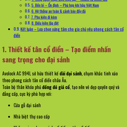
5. Bền bỉ – Ổn định – Phù hợp khí hậu Việt Nam
6. Hệ thống an toàn & cảnh báo đầy đủ
7. Phụ kiện đi kèm
8. Điều kiện lắp đặt
Kết luận – Lựa chọn xứng tầm cho gia chủ yêu phong cách tân cổ
điển
1. Thiết kế tân cổ điển – Tạo điểm nhấn
sang trọng cho đại sảnh
Avolock AC 994L sở hữu thiết kế
dài đại sảnh
, chạm khắc tinh xảo
theo phong cách tân cổ điển châu Âu.
Toàn bộ thân khóa phủ
đồng đỏ giả cổ
, tạo nên vẻ đẹp quyền quý và
đẳng cấp, cực kỳ phù hợp với:
Cửa gỗ đại sảnh
Nhà biệt thự cao cấp