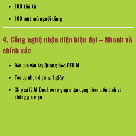
100 thẻ từ
100 mật mã người dùng
4. Công nghệ nhận diện hiện đại – Nhanh và
chính xác
Đầu đọc vân tay
Quang học OFILM
Tốc độ nhận diện:
≤ 1 giây
Chip xử lý
AI Dual-core
giúp nhận dạng nhanh, ổn định và
chống giả mạo
Động cơ
DC siêu êm
, hoạt động nhẹ nhàng và bền bỉ
5. Bền bỉ – Ổn định – Phù hợp khí hậu Việt