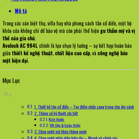
Mô tả
Trong các căn biệt thự, villa hay nhà phong cách tân cổ điển, một bộ
khóa cửa không chỉ để bảo vệ mà còn phải thể hiện
gu thẩm mỹ và vị
thế của gia chủ
.
Avolock AC 994L
chính là lựa chọn lý tưởng – sự kết hợp hoàn hảo
giữa
thiết kế nghệ thuật
,
chất liệu cao cấp
, và
công nghệ bảo
mật hiện đại
.
Mục Lục
1. Thiết kế tân cổ điển – Tạo điểm nhấn sang trọng cho đại sảnh
2. Thông số kỹ thuật chi tiết
Kích thước
Vật liệu & hoàn thiện
3. Công nghệ mở khóa thông minh
4. Công nghệ nhận diện hiện đại – Nhanh và chính xác