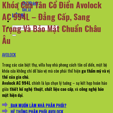
Khóa Cửa Tân Cổ Điển Avolock
Chi Nhánh
Đại Lý
AC 994L – Đẳng Cấp, Sang
LIÊN HỆ
Trọng Và Bảo Mật Chuẩn Châu
Tìm
kiếm:
Âu
AVOLOCK
Trong các căn biệt thự, villa hay nhà phong cách tân cổ điển, một bộ
khóa cửa không chỉ để bảo vệ mà còn phải thể hiện
gu thẩm mỹ và vị
thế của gia chủ
.
Avolock AC 994L
chính là lựa chọn lý tưởng – sự kết hợp hoàn hảo
giữa
thiết kế nghệ thuật
,
chất liệu cao cấp
, và
công nghệ bảo
mật hiện đại
.
BẠN MUỐN LÀM NHÀ PHÂN PHỐI?
HỆ THÔNG PHÂN PHỐI AVOLOCK