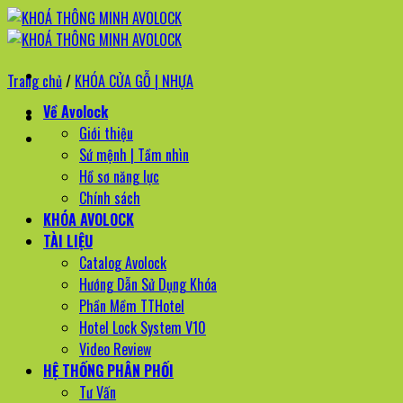
Bỏ
qua
nội
Trang chủ
/
KHÓA CỬA GỖ | NHỰA
dung
Về Avolock
Giới thiệu
Sứ mệnh | Tầm nhìn
Hồ sơ năng lực
Chính sách
KHÓA AVOLOCK
TÀI LIỆU
Catalog Avolock
Hướng Dẫn Sử Dụng Khóa
Phần Mềm TTHotel
Hotel Lock System V10
Video Review
HỆ THỐNG PHÂN PHỐI
Tư Vấn