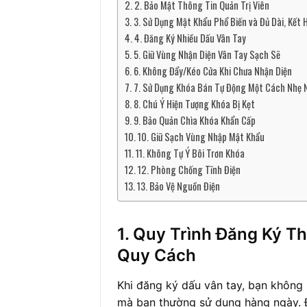
2. Bảo Mật Thông Tin Quản Trị Viên
3. Sử Dụng Mật Khẩu Phổ Biến và Đủ Dài, Kết 
4. Đăng Ký Nhiều Dấu Vân Tay
5. Giữ Vùng Nhận Diện Vân Tay Sạch Sẽ
6. Không Đẩy/Kéo Cửa Khi Chưa Nhận Diện
7. Sử Dụng Khóa Bán Tự Động Một Cách Nhẹ
8. Chú Ý Hiện Tượng Khóa Bị Kẹt
9. Bảo Quản Chìa Khóa Khẩn Cấp
10. Giữ Sạch Vùng Nhập Mật Khẩu
11. Không Tự Ý Bôi Trơn Khóa
12. Phòng Chống Tĩnh Điện
13. Bảo Vệ Nguồn Điện
1. Quy Trình Đăng Ký T
Quy Cách
Khi đăng ký dấu vân tay, bạn không
mà bạn thường sử dụng hàng ngày. Đặ