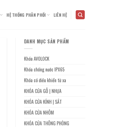
HỆ THỐNG PHÂN PHỐI
LIÊN HỆ
DANH MỤC SẢN PHẨM
Khóa AVOLOCK
Khóa chống nước IPX65
Khóa có điều khiển từ xa
KHÓA CỬA GỖ | NHỰA
KHÓA CỬA KÍNH | SẮT
KHÓA CỬA NHÔM
KHÓA CỬA THÔNG PHÒNG