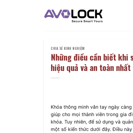
Bỏ
qua
nội
dung
CHIA SẺ KINH NGHIỆM
Những điều cần biết khi 
hiệu quả và an toàn nhất
Khóa thông minh vân tay ngày càng 
giúp cho mọi thành viên trong gia đ
khóa. Tuy nhiên, để sử dụng và quản
một số kiến thức dưới đây. Điều nà