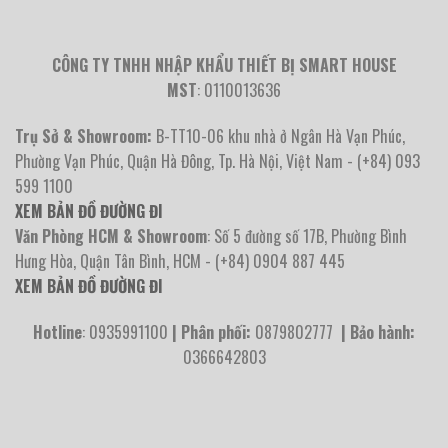
CÔNG TY TNHH NHẬP KHẨU THIẾT BỊ SMART HOUSE
MST
: 0110013636
Trụ Sở & Showroom:
B-TT10-06 khu nhà ở Ngân Hà Vạn Phúc,
Phường Vạn Phúc, Quận Hà Đông, Tp. Hà Nội, Việt Nam - (+84) 093
599 1100
XEM BẢN ĐỒ ĐƯỜNG ĐI
Văn Phòng HCM & Showroom
: Số 5 đường số 17B, Phường Bình
Hưng Hòa, Quận Tân Bình, HCM - (+84) 0904 887 445
XEM BẢN ĐỒ ĐƯỜNG ĐI
Hotline
: 0935991100
| Phân phối:
0879802777
| Bảo hành:
0366642803