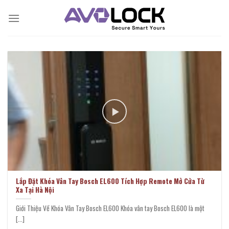
Bỏ
qua
nội
dung
Lắp Đặt Khóa Vân Tay Bosch EL600 Tích Hợp Remote Mở Cửa Từ
Xa Tại Hà Nội
Giới Thiệu Về Khóa Vân Tay Bosch EL600 Khóa vân tay Bosch EL600 là một
[...]