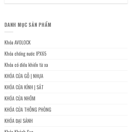
DANH MỤC SẢN PHẨM
Khóa AVOLOCK
Khóa chống nước IPX65
Khóa có điều khiển từ xa
KHÓA CỬA GỖ | NHỰA
KHÓA CỬA KÍNH | SẮT
KHÓA CỬA NHÔM
KHÓA CỬA THÔNG PHÒNG
KHÓA ĐẠI SẢNH