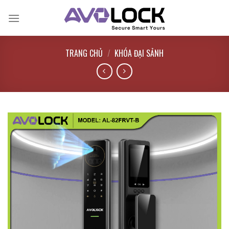
Bỏ
qua
nội
dung
TRANG CHỦ
/
KHÓA ĐẠI SẢNH