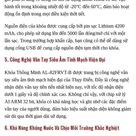
hành tốt trong khoảng nhiệt độ từ -20°C đến 60°C, đảm bảo hoạt
động ổn định trong mọi điều kiện thời tiết.
Nguồn điện của khóa được cung cấp bởi pin sạc Lithium 4200
mAh, cho phép sử dụng lên đến 5000 lần đóng/mở chỉ với một
lần sạc. Trong trường hợp khẩn cấp, bạn cũng có thể dễ dàng sử
dụng cổng USB để cung cấp nguồn điện tạm thời cho khóa.
5. Công Nghệ Vân Tay Siêu Âm Tĩnh Mạch Hiện Đại
Khóa Thông Minh AL-82FRVT-B được trang bị công nghệ vân
tay siêu âm tĩnh mạch hiện đại của Thụy Điển. Đây là công nghệ
nhận diện vân tay tiên tiến nhất hiện nay, với tốc độ nhận diện
dưới 1 giây và độ chính xác cao. Không chỉ vậy, với chip xử lý
AI ARM 32 bit, khóa có khả năng học và ghi nhớ các đặc điểm
vân tay của người dùng, đảm bảo hiệu suất nhận diện không giảm
sút dù qua thời gian dài sử dụng.
6. Khả Năng Kháng Nước Và Chịu Môi Trường Khắc Nghiệt