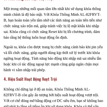
Một trong những mối quan tâm lớn nhất khi sử dụng khóa thông
minh chính là độ bảo mật. Với Khóa Thông Minh AL-82FRVT-
B, bạn hoàn toàn yên tâm nhờ các tính năng an toàn tiên tiến như
chức năng xáo trộn mã, giúp tránh việc bị lộ mật khẩu khi nhập
sai. Khóa cũng có chức năng Reset khi bị lỗi chương trình, đảm
bảo rằng hệ thống luôn hoạt động ổn định.
Ngoài ra, khóa còn được trang bị chức năng cảnh báo khi pin yếu
và lỗi chức năng, giúp người dùng kịp thời xử lý trước khi khóa
ngừng hoạt động. Tính năng báo động khi nhập mã sai nhiều lần
hoặc khi có tác động ngoại lực mạnh cũng giúp ngăn chặn mọi
hành vi xâm nhập trái phép.
4. Hiệu Suất Hoạt Động Vượt Trội
Không chỉ dừng lại ở độ an toàn, Khóa Thông Minh AL-
82FRVT-B còn gây ấn tượng bởi hiệu suất hoạt động vượt trội.
Với cơ chế đóng mở bằng động cơ DC siêu êm, bạn sẽ không bao
giờ phải lo lắng về tiếng ồn khi sử dụng khóa. Khóa có thể vận