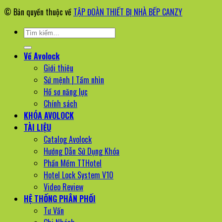
© Bản quyền thuộc về
TẬP ĐOÀN THIẾT BỊ NHÀ BẾP CANZY
Tìm
kiếm:
Về Avolock
Giới thiệu
Sứ mệnh | Tầm nhìn
Hồ sơ năng lực
Chính sách
KHÓA AVOLOCK
TÀI LIỆU
Catalog Avolock
Hướng Dẫn Sử Dụng Khóa
Phần Mềm TTHotel
Hotel Lock System V10
Video Review
HỆ THỐNG PHÂN PHỐI
Tư Vấn