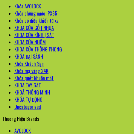
Khóa AVOLOCK
Khóa chống nước IPX65
Khóa có điều khiển từ xa
KHÓA CỬA GỖ | NHỰA
KHÓA CỬA KÍNH | SẮT
KHÓA CỬA NHÔM
KHÓA CỬA THÔNG PHÒNG
KHÓA ĐẠI SẢNH
Khóa Khách Sạn
Khóa mạ vàng 24K
Khóa quét khuôn mặt
KHÓA TAY GẠT
KHOÁ THÔNG MINH
KHÓA TỰ ĐỘNG
Uncategorized
Thương Hiệu Brands
AVOLOCK