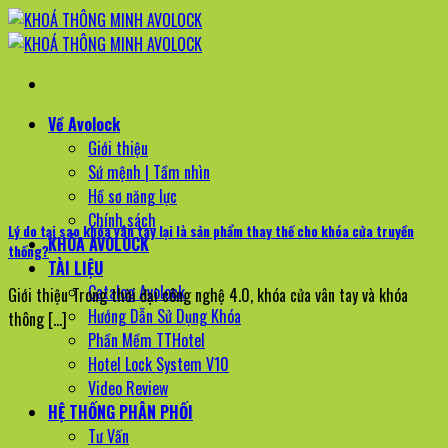
Bỏ
qua
nội
dung
Về Avolock
Giới thiệu
Sứ mệnh | Tầm nhìn
Hồ sơ năng lực
Chính sách
Lý do tại sao khóa vân tay lại là sản phẩm thay thế cho khóa cửa truyền
KHÓA AVOLOCK
thống?
TÀI LIỆU
Catalog Avolock
Giới thiệu Trong thời đại công nghệ 4.0, khóa cửa vân tay và khóa
Hướng Dẫn Sử Dụng Khóa
thông [...]
Phần Mềm TTHotel
Hotel Lock System V10
Video Review
HỆ THỐNG PHÂN PHỐI
Tư Vấn