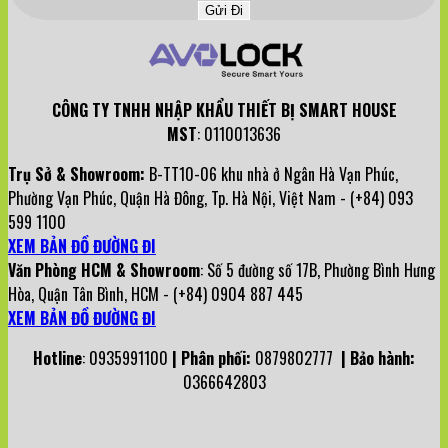
CÔNG TY TNHH NHẬP KHẨU THIẾT BỊ SMART HOUSE
MST
: 0110013636
Trụ Sở & Showroom:
B-TT10-06 khu nhà ở Ngân Hà Vạn Phúc,
Phường Vạn Phúc, Quận Hà Đông, Tp. Hà Nội, Việt Nam - (+84) 093
599 1100
XEM BẢN ĐỒ ĐƯỜNG ĐI
Văn Phòng HCM & Showroom
: Số 5 đường số 17B, Phường Bình Hưng
Hòa, Quận Tân Bình, HCM - (+84) 0904 887 445
XEM BẢN ĐỒ ĐƯỜNG ĐI
Hotline
: 0935991100
| Phân phối:
0879802777
| Bảo hành:
0366642803