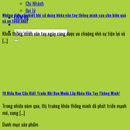
Chi Nhánh
Đại Lý
Những điều cần biết khi sử dụng khóa vân tay thông minh sao cho hiệu quả
LIÊN HỆ
và an toàn nhất
Tìm
Khóa thông minh vân tay ngày càng được ưa chuộng nhờ sự tiện lợi và
kiếm:
[...]
10 Điều Bạn Cần Biết Trước Khi Bạn Muốn Lắp Khóa Vân Tay Thông Minh!
Trong nhiều năm qua, thị trường khóa thông minh đã phát triển mạnh
mẽ, cung [...]
Danh mục sản phẩm