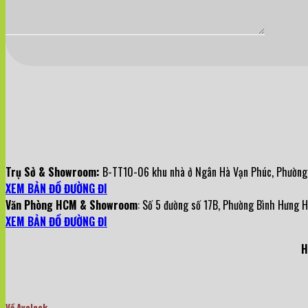
Trụ Sở & Showroom:
B-TT10-06 khu nhà ở Ngân Hà Vạn Phúc, Phường V
XEM BẢN ĐỒ ĐƯỜNG ĐI
Văn Phòng HCM & Showroom
: Số 5 đường số 17B, Phường Bình Hưng 
XEM BẢN ĐỒ ĐƯỜNG ĐI
H
Về Avolock