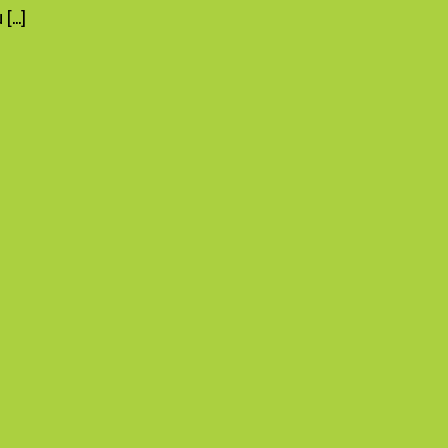
[...]