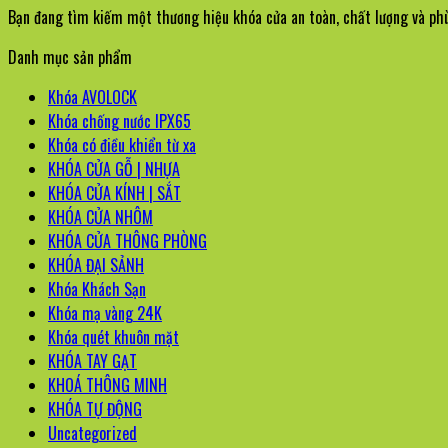
Bạn đang tìm kiếm một thương hiệu khóa cửa an toàn, chất lượng và phù 
Danh mục sản phẩm
Khóa AVOLOCK
Khóa chống nước IPX65
Khóa có điều khiển từ xa
KHÓA CỬA GỖ | NHỰA
KHÓA CỬA KÍNH | SẮT
KHÓA CỬA NHÔM
KHÓA CỬA THÔNG PHÒNG
KHÓA ĐẠI SẢNH
Khóa Khách Sạn
Khóa mạ vàng 24K
Khóa quét khuôn mặt
KHÓA TAY GẠT
KHOÁ THÔNG MINH
KHÓA TỰ ĐỘNG
Uncategorized