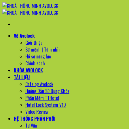
Bỏ
qua
nội
dung
Về Avolock
Giới thiệu
Sứ mệnh | Tầm nhìn
Hồ sơ năng lực
Chính sách
KHÓA AVOLOCK
TÀI LIỆU
Catalog Avolock
Hướng Dẫn Sử Dụng Khóa
Phần Mềm TTHotel
Hotel Lock System V10
Video Review
HỆ THỐNG PHÂN PHỐI
Tư Vấn