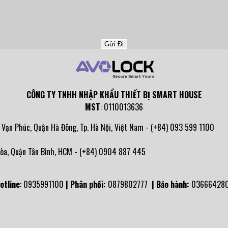
CÔNG TY TNHH NHẬP KHẨU THIẾT BỊ SMART HOUSE
MST
: 0110013636
ạn Phúc, Quận Hà Đông, Tp. Hà Nội, Việt Nam - (+84) 093 599 1100
Hòa, Quận Tân Bình, HCM - (+84) 0904 887 445
otline
: 0935991100
| Phân phối:
0879802777
| Bảo hành:
03666428