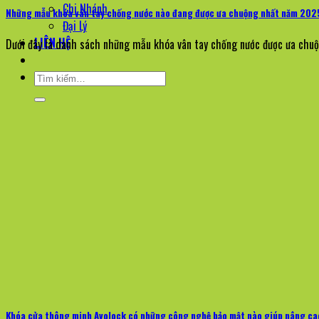
Chi Nhánh
Những mẫu khóa vân tay chống nước nào đang được ưa chuộng nhất năm 202
Đại Lý
LIÊN HỆ
Dưới đây là danh sách những mẫu khóa vân tay chống nước được ưa chuộn
Tìm
kiếm:
Khóa cửa thông minh Avolock có những công nghệ bảo mật nào giúp nâng cao