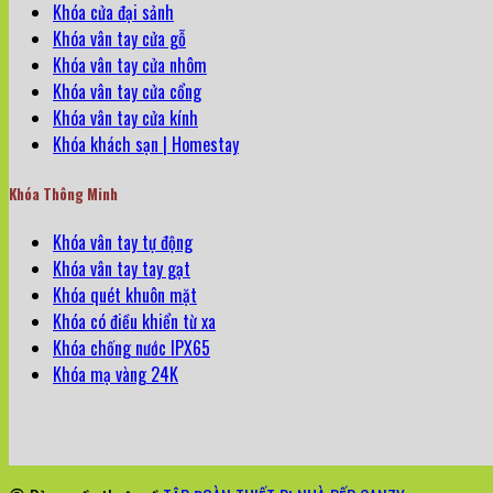
Khóa cửa đại sảnh
Khóa vân tay cửa gỗ
Khóa vân tay cửa nhôm
Khóa vân tay cửa cổng
Khóa vân tay cửa kính
Khóa khách sạn | Homestay
Khóa Thông Minh
Khóa vân tay tự động
Khóa vân tay tay gạt
Khóa quét khuôn mặt
Khóa có điều khiển từ xa
Khóa chống nước IPX65
Khóa mạ vàng 24K