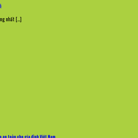
5
g nhất [...]
 an toàn cho gia đình Việt Nam